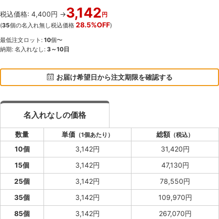
3,142
税込価格: 4,400円 →
円
28.5%OFF
(
35
個の名入れ無し税込価格
)
最低注文ロット:
10
個〜
納期: 名入れなし:
3～10日
お届け希望日から注文期限を確認する
名入れなしの価格
数量
単価
総額
（1個あたり）
（税込）
10個
3,142円
31,420円
15個
3,142円
47,130円
25個
3,142円
78,550円
35個
3,142円
109,970円
85個
3,142円
267,070円