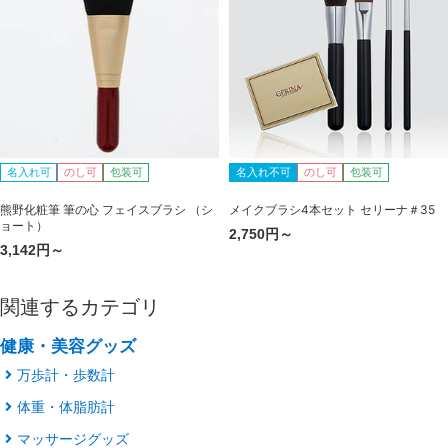
名入れ可
のし可
包装可
名入れ不可
のし可
包装可
熊野化粧筆 筆の心 フェイスブラシ （シ
メイクブラシ4本セット セリーナ＃35
ョート）
2,750円～
3,142円～
関連するカテゴリ
健康・美容グッズ
万歩計・歩数計
体重・体脂肪計
マッサージグッズ