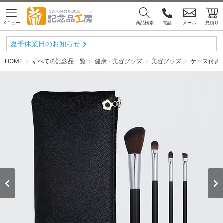
メニュー
商品検索
電話
メール
見積り
夏季休業日のお知らせ
HOME
すべての記念品一覧
健康・美容グッズ
美容グッズ
ケース付き 