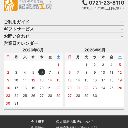
0721-23-8110
10:00 - 17:00(土日祝除く)
ご利用ガイド
ギフトサービス
お買い物ガイド
よくある質問
お問い合わせ
名入れについて
はじめての記念品選び
のし
営業日カレンダー
商品選びを相談する
記念品工房の使い方
包装
名入れについて相談する
2026年8月
2026年9月
メッセージカード
カタログを請求する
日
月
火
水
木
金
土
日
月
火
水
木
金
土
紙袋
問い合わせる
1
1
2
3
4
5
6
2
3
4
5
7
8
6
7
8
9
10
11
12
9
10
11
12
13
14
15
13
14
15
16
17
18
19
16
17
18
19
20
21
22
20
21
22
23
24
25
26
23
24
25
26
27
28
29
27
28
29
30
30
31
会社概要
個人情報の取扱について
利用規約
特定商取引法に基づく表記