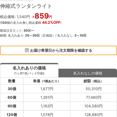
伸縮式ランタンライト
859
税込価格: 1,540円 →
円
44.2%OFF
(
120
個の名入れ無し税込価格
)
最低注文ロット:
30
個〜
納期: 名入れあり:
20～30日
（応相談）/ 名入れなし:
3～10日
お届け希望日から注文期限を確認する
名入れありの価格
名入れなしの価格
(1ヶ所1色パッド印刷)
数量
単価
総額
（1個あたり）
（税込）
30個
1,677円
50,310円
60個
1,291円
77,460円
90個
1,162円
104,580円
120個
1,074円
128,880円