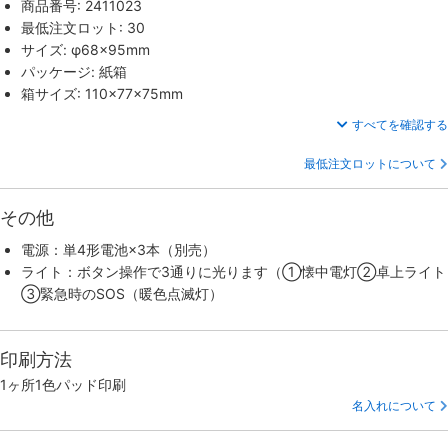
商品番号: 2411023
最低注文ロット: 30
サイズ: φ68×95mm
パッケージ: 紙箱
箱サイズ: 110×77×75mm
すべてを確認する
最低注文ロットについて
その他
電源：単4形電池×3本（別売）
ライト：ボタン操作で3通りに光ります（①懐中電灯②卓上ライト
③緊急時のSOS（暖色点滅灯）
印刷方法
1ヶ所1色パッド印刷
名入れについて