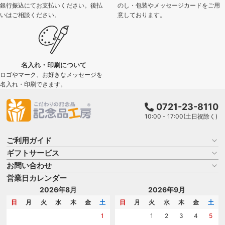
銀行振込にてお支払いください。後払
のし・包装やメッセージカードをご用
いはご相談ください。
意しております。
名入れ・印刷について
ロゴやマーク、お好きなメッセージを
名入れ・印刷できます。
0721-23-8110
10:00 - 17:00(土日祝除く)
ご利用ガイド
ギフトサービス
お買い物ガイド
よくある質問
お問い合わせ
名入れについて
はじめての記念品選び
のし
営業日カレンダー
商品選びを相談する
記念品工房の使い方
包装
名入れについて相談する
2026年8月
2026年9月
メッセージカード
カタログを請求する
日
月
火
水
木
金
土
日
月
火
水
木
金
土
紙袋
問い合わせる
1
1
2
3
4
5