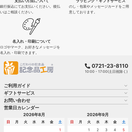
支払い方法について
ラッピング・ギフトサービス
銀行振込にてお支払いください。後払
のし・包装やメッセージカードをご用
いはご相談ください。
意しております。
名入れ・印刷について
ロゴやマーク、お好きなメッセージを
名入れ・印刷できます。
0721-23-8110
10:00 - 17:00(土日祝除く)
ご利用ガイド
ギフトサービス
お買い物ガイド
よくある質問
お問い合わせ
名入れについて
はじめての記念品選び
のし
営業日カレンダー
商品選びを相談する
記念品工房の使い方
包装
名入れについて相談する
2026年8月
2026年9月
メッセージカード
カタログを請求する
日
月
火
水
木
金
土
日
月
火
水
木
金
土
紙袋
問い合わせる
1
1
2
3
4
5