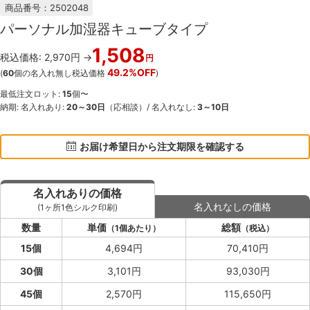
商品番号：2502048
パーソナル加湿器キューブタイプ
1,508
税込価格: 2,970円 →
円
49.2%OFF
(
60
個の名入れ無し税込価格
)
最低注文ロット:
15
個〜
納期: 名入れあり:
20～30日
（応相談）/ 名入れなし:
3～10日
お届け希望日から注文期限を確認する
名入れありの価格
名入れなしの価格
(1ヶ所1色シルク印刷)
数量
単価
総額
（1個あたり）
（税込）
15個
4,694円
70,410円
30個
3,101円
93,030円
45個
2,570円
115,650円