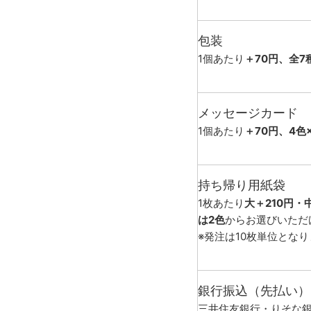
包装
1個あたり
＋70円、全7
メッセージカード
1個あたり
＋70円、4色
持ち帰り用紙袋
1枚あたり
大＋210円・
は2色
からお選びいただ
※発注は10枚単位とな
銀行振込（先払い）
三井住友銀行・りそな