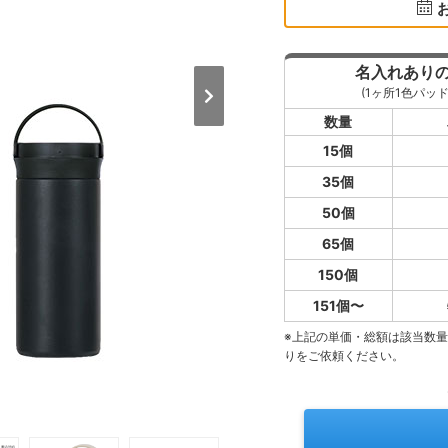
名入れあり
(1ヶ所1色パッド
数量
15個
35個
50個
65個
150個
151個〜
※上記の単価・総額は該当数
りをご依頼ください。