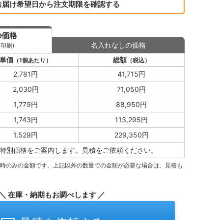
お届け希望日から注文期限を確認する
の価格
名入れなしの価格
印刷)
単価
総額
（1個あたり）
（税込）
2,781円
41,715円
2,030円
71,050円
1,779円
88,950円
1,743円
113,295円
1,529円
229,350円
特別価格をご案内します。
見積をご依頼ください。
量時のみの金額です。上記以外の数量での金額が必要な場合は、見積も
＼ 在庫・納期もお調べします ／