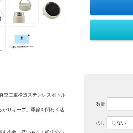
 真空二重構造ステンレスボトル
数量
っかりキープ。季節を問わず活
のし
解も不要。洗いやすく紛失の心