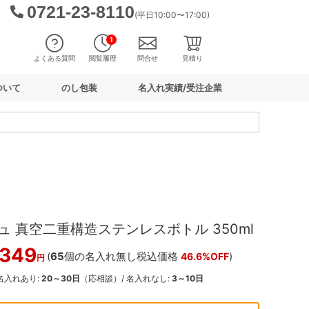
0721-23-8110
(平日10:00〜17:00)
1
よくある質問
閲覧履歴
問合せ
見積り
ついて
のし包装
名入れ実績/受注企業
 真空二重構造ステンレスボトル 350ml
,349
(
65
個の名入れ無し税込価格
)
46.6%OFF
円
 名入れあり:
20～30日
（応相談）/ 名入れなし:
3～10日