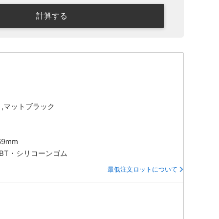
計算する
ト,マットブラック
m
69mm
PBT・シリコーンゴム
最低注文ロットについて