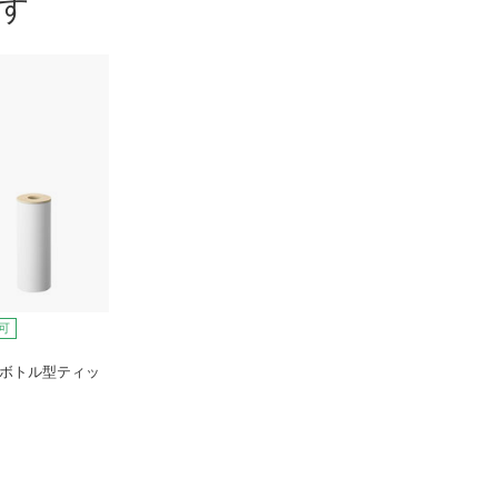
す
可
） ボトル型ティッ