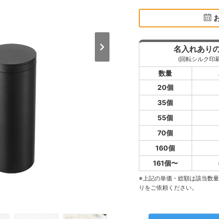
名入れあり
(回転シルク印刷
数量
20個
35個
55個
70個
160個
161個〜
※上記の単価・総額は該当数
りをご依頼ください。