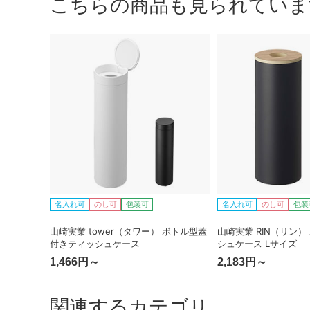
こちらの商品も見られていま
名入れ可
のし可
包装可
名入れ可
のし可
包装
山崎実業 tower（タワー） ボトル型蓋
山崎実業 RIN（リン
付きティッシュケース
シュケース Lサイズ
1,466円～
2,183円～
関連するカテゴリ