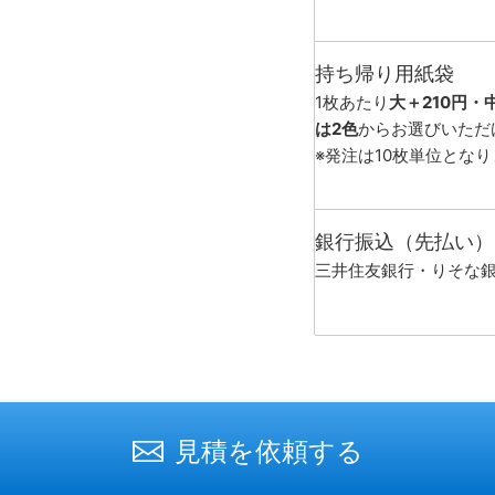
持ち帰り用紙袋
1枚あたり
大＋210円・
は2色
からお選びいただ
※発注は10枚単位とな
銀行振込（先払い）
三井住友銀行・りそな
見積を依頼する