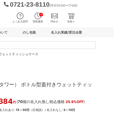
0721-23-8110
(平日10:00〜17:00)
1
よくある質問
閲覧履歴
問合せ
見積り
ついて
のし包装
名入れ実績/受注企業
きウェットティッシュケース
r（タワー） ボトル型蓋付きウェットティッ
,384
(
70
個の名入れ無し税込価格
)
25.9%OFF
円
 名入れあり:
15～30日
（応相談）/ 名入れなし:
3～10日