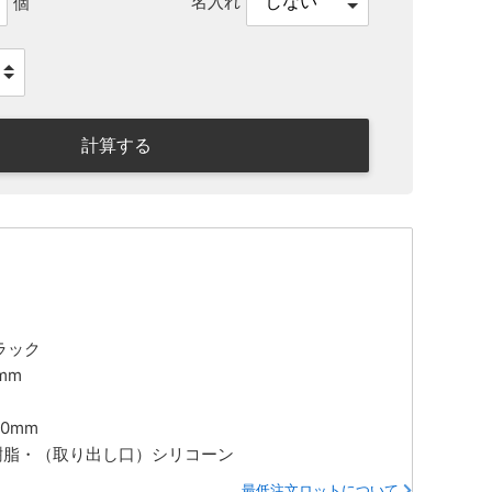
名入れ
個
計算する
ラック
mm
10mm
S樹脂・（取り出し口）シリコーン
最低注文ロットについて