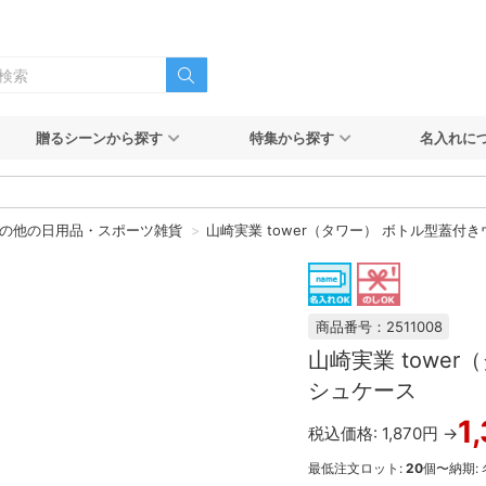
贈るシーンから探す
特集から探す
名入れに
の他の日用品・スポーツ雑貨
山崎実業 tower（タワー） ボトル型蓋付
商品番号：2511008
山崎実業 towe
シュケース
1
税込価格: 1,870円 →
最低注文ロット:
20
個〜
納期: