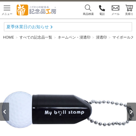
メニュー
商品検索
電話
メール
見積り
夏季休業日のお知らせ
HOME
すべての記念品一覧
ネームペン・浸透印
浸透印
マイボールス