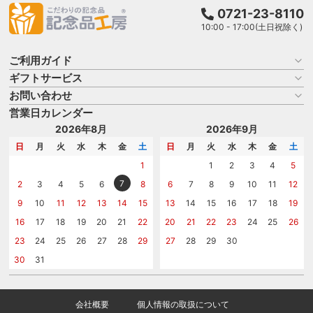
0721-23-8110
10:00 - 17:00(土日祝除く)
ご利用ガイド
ギフトサービス
お買い物ガイド
よくある質問
お問い合わせ
名入れについて
はじめての記念品選び
のし
営業日カレンダー
商品選びを相談する
記念品工房の使い方
包装
名入れについて相談する
2026年8月
2026年9月
メッセージカード
カタログを請求する
日
月
火
水
木
金
土
日
月
火
水
木
金
土
紙袋
問い合わせる
1
1
2
3
4
5
7
2
3
4
5
6
8
6
7
8
9
10
11
12
9
10
11
12
13
14
15
13
14
15
16
17
18
19
16
17
18
19
20
21
22
20
21
22
23
24
25
26
23
24
25
26
27
28
29
27
28
29
30
30
31
会社概要
個人情報の取扱について