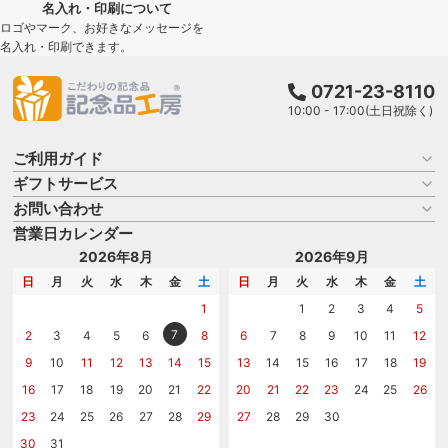
名入れ・印刷について
ロゴやマーク、お好きなメッセージを
名入れ・印刷できます。
0721-23-8110
10:00 - 17:00(土日祝除く)
ご利用ガイド
ギフトサービス
お買い物ガイド
よくある質問
お問い合わせ
名入れについて
はじめての記念品選び
のし
営業日カレンダー
商品選びを相談する
記念品工房の使い方
包装
名入れについて相談する
2026年8月
2026年9月
メッセージカード
カタログを請求する
日
月
火
水
木
金
土
日
月
火
水
木
金
土
紙袋
問い合わせる
1
1
2
3
4
5
7
2
3
4
5
6
8
6
7
8
9
10
11
12
9
10
11
12
13
14
15
13
14
15
16
17
18
19
16
17
18
19
20
21
22
20
21
22
23
24
25
26
23
24
25
26
27
28
29
27
28
29
30
30
31