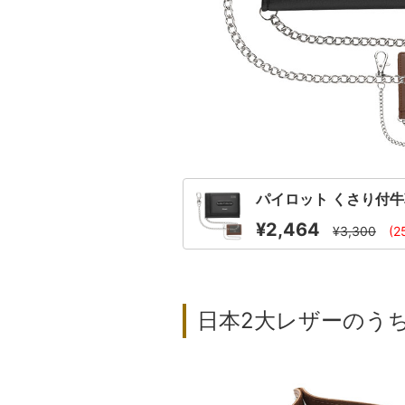
パイロット くさり付牛
¥2,464
¥3,300
(2
日本2大レザーのう