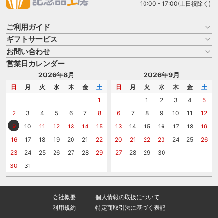
10:00 - 17:00(土日祝除く)
ご利用ガイド
ギフトサービス
お買い物ガイド
よくある質問
お問い合わせ
名入れについて
はじめての記念品選び
のし
営業日カレンダー
商品選びを相談する
記念品工房の使い方
包装
名入れについて相談する
2026年8月
2026年9月
メッセージカード
カタログを請求する
日
月
火
水
木
金
土
日
月
火
水
木
金
土
紙袋
問い合わせる
1
1
2
3
4
5
2
3
4
5
6
7
8
6
7
8
9
10
11
12
9
10
11
12
13
14
15
13
14
15
16
17
18
19
16
17
18
19
20
21
22
20
21
22
23
24
25
26
23
24
25
26
27
28
29
27
28
29
30
30
31
会社概要
個人情報の取扱について
利用規約
特定商取引法に基づく表記