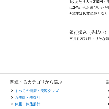
1枚あたり
大＋210円・
は2色
からお選びいただ
※発注は10枚単位とな
銀行振込（先払い）
三井住友銀行・りそな
関連するカテゴリから選ぶ
すべての健康・美容グッズ
万歩計・歩数計
体重・体脂肪計