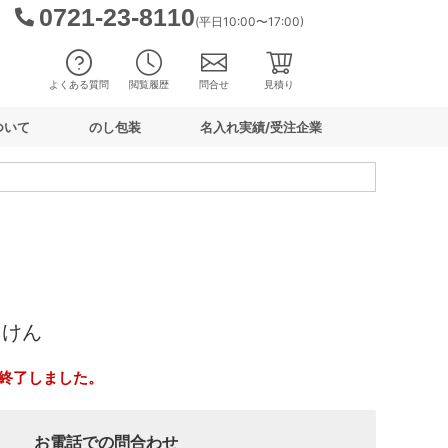
0721-23-8110
(平日10:00〜17:00)
よくある質問
閲覧履歴
問合せ
見積り
ついて
のし包装
名入れ実績/受注企業
っけん
終了しました。
お電話での問合わせ