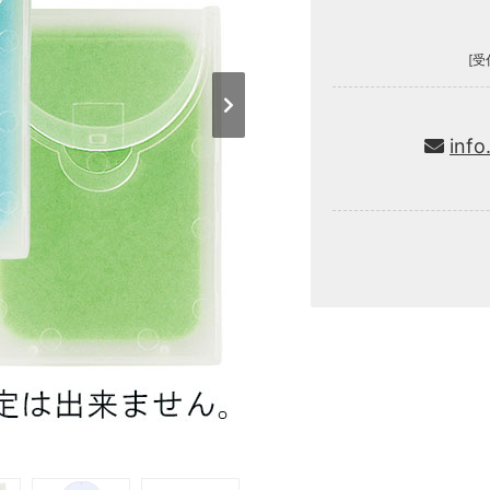
[受
info