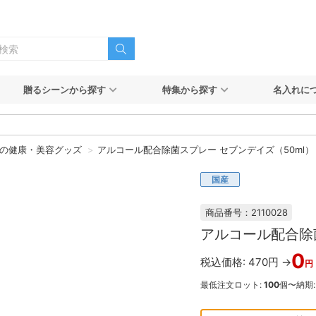
贈るシーンから探す
特集から探す
名入れに
の健康・美容グッズ
アルコール配合除菌スプレー セブンデイズ（50ml）
国産
商品番号：2110028
アルコール配合除菌
0
税込価格: 470円 →
円
最低注文ロット:
100
個〜
納期