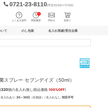
0721-23-8110
(平日10:00〜17:00)
1
よくある質問
閲覧履歴
問合せ
見積り
ついて
のし包装
名入れ実績/受注企業
スプレー セブンデイズ（50ml）
(
320
個の名入れ無し税込価格
)
100%OFF
: 名入れあり:
20～30日
（応相談）/ 名入れなし:
対応不可