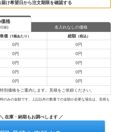
お届け希望日から注文期限を確認する
の価格
名入れなしの価格
印刷)
単価
総額
（1個あたり）
（税込）
0円
0円
0円
0円
0円
0円
0円
0円
0円
0円
特別価格をご案内します。
見積をご依頼ください。
量時のみの金額です。上記以外の数量での金額が必要な場合は、見積も
＼ 在庫・納期もお調べします ／