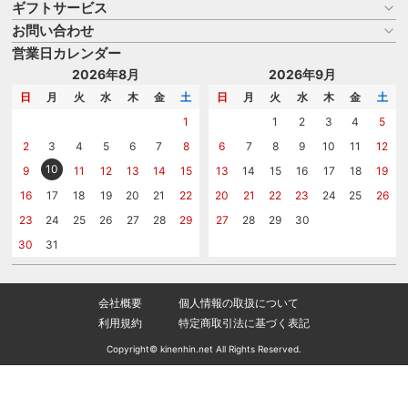
ギフトサービス
お買い物ガイド
よくある質問
お問い合わせ
名入れについて
はじめての記念品選び
のし
営業日カレンダー
商品選びを相談する
記念品工房の使い方
包装
名入れについて相談する
2026年8月
2026年9月
メッセージカード
カタログを請求する
日
月
火
水
木
金
土
日
月
火
水
木
金
土
紙袋
問い合わせる
1
1
2
3
4
5
2
3
4
5
6
7
8
6
7
8
9
10
11
12
10
9
11
12
13
14
15
13
14
15
16
17
18
19
16
17
18
19
20
21
22
20
21
22
23
24
25
26
23
24
25
26
27
28
29
27
28
29
30
30
31
会社概要
個人情報の取扱について
利用規約
特定商取引法に基づく表記
Copyright© kinenhin.net All Rights Reserved.