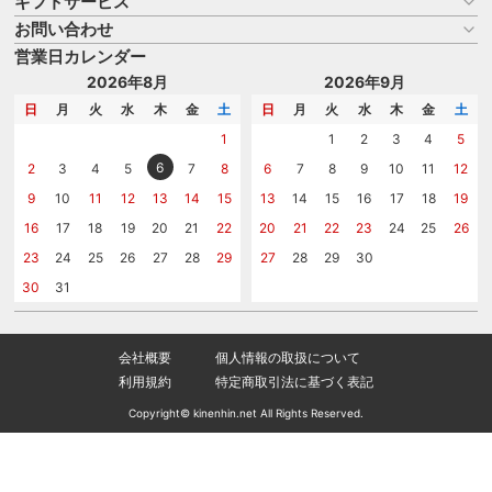
ギフトサービス
お買い物ガイド
よくある質問
お問い合わせ
名入れについて
はじめての記念品選び
のし
営業日カレンダー
商品選びを相談する
記念品工房の使い方
包装
名入れについて相談する
2026年8月
2026年9月
メッセージカード
カタログを請求する
日
月
火
水
木
金
土
日
月
火
水
木
金
土
紙袋
問い合わせる
1
1
2
3
4
5
6
2
3
4
5
7
8
6
7
8
9
10
11
12
9
10
11
12
13
14
15
13
14
15
16
17
18
19
16
17
18
19
20
21
22
20
21
22
23
24
25
26
23
24
25
26
27
28
29
27
28
29
30
30
31
会社概要
個人情報の取扱について
利用規約
特定商取引法に基づく表記
Copyright© kinenhin.net All Rights Reserved.