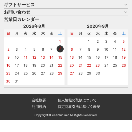
ギフトサービス
お買い物ガイド
よくある質問
お問い合わせ
名入れについて
はじめての記念品選び
のし
営業日カレンダー
商品選びを相談する
記念品工房の使い方
包装
名入れについて相談する
2026年8月
2026年9月
メッセージカード
カタログを請求する
日
月
火
水
木
金
土
日
月
火
水
木
金
土
紙袋
問い合わせる
1
1
2
3
4
5
8
2
3
4
5
6
7
6
7
8
9
10
11
12
9
10
11
12
13
14
15
13
14
15
16
17
18
19
16
17
18
19
20
21
22
20
21
22
23
24
25
26
23
24
25
26
27
28
29
27
28
29
30
30
31
会社概要
個人情報の取扱について
利用規約
特定商取引法に基づく表記
Copyright© kinenhin.net All Rights Reserved.