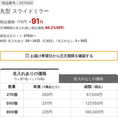
商品番号：2511043
丸型 スライドミラー
91
税込価格: 176円 →
円
48.2%OFF
(
1,100
個の名入れ無し税込価格
)
最低注文ロット:
270
個〜
納期: 名入れあり:
20～25日
（応相談）/ 名入れなし:
3～10日
お届け希望日から注文期限を確認する
名入れありの価格
名入れなしの価格
(1ヶ所1色パッド印刷)
数量
単価
総額
（1個あたり）
（税込）
270個
250円
67,500円
550個
231円
127,050円
800個
225円
180,000円