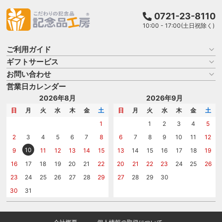
0721-23-8110
10:00 - 17:00(土日祝除く)
ご利用ガイド
ギフトサービス
お買い物ガイド
よくある質問
お問い合わせ
名入れについて
はじめての記念品選び
のし
営業日カレンダー
商品選びを相談する
記念品工房の使い方
包装
名入れについて相談する
2026年8月
2026年9月
メッセージカード
カタログを請求する
日
月
火
水
木
金
土
日
月
火
水
木
金
土
紙袋
問い合わせる
1
1
2
3
4
5
2
3
4
5
6
7
8
6
7
8
9
10
11
12
10
9
11
12
13
14
15
13
14
15
16
17
18
19
16
17
18
19
20
21
22
20
21
22
23
24
25
26
23
24
25
26
27
28
29
27
28
29
30
30
31