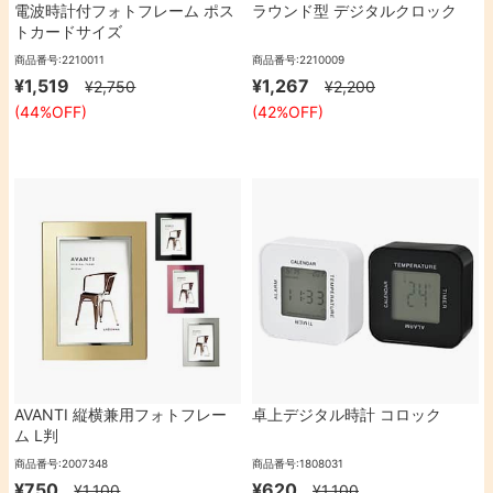
電波時計付フォトフレーム ポス
ラウンド型 デジタルクロック
トカードサイズ
（152×102mm）
商品番号:2210011
商品番号:2210009
¥1,519
¥1,267
¥2,750
¥2,200
(44%OFF)
(42%OFF)
AVANTI 縦横兼用フォトフレー
卓上デジタル時計 コロック
ム L判
商品番号:2007348
商品番号:1808031
¥750
¥620
¥1,100
¥1,100