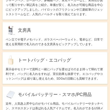
シャープペン、ボールペン、多機能ペン、蛍光マーカーなど、実用性があ
って配りやすい筆記具をご紹介。単価が安く、名入れが可能な商品を中心
にピックアップしました。パイロットのフリクションや三菱鉛筆のジェッ
トストリームなど、人気のノベルティを取り揃えております。
文房具
ペン立てや電子メモパッド、ガラスペーパーウェイト、電卓など、日常で
使える実用的で名入れのできる文房具をピックアップしています。
トートバッグ・エコバッグ
展示会やセミナーで資料と一緒にバッグを渡せばそのまま持って帰れて便
利です。バッグに名入れをすれば、宣伝効果も抜群です。エコバッグやコ
ットンバッグは 繰り返し使えるため、SDGsの活動にも貢献できます。
モバイルバッテリー・スマホ/PC用品
近年、人気急上昇中なのがモバイル用品。モバイルバッテリーやタッチペ
ン、スマホスタンドは喜ばれる人気アイテムです。名入れができるUSBメ