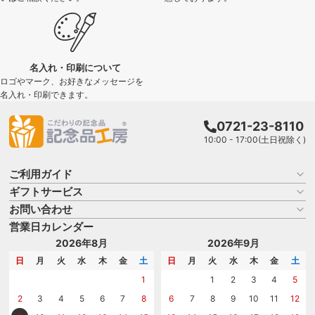
名入れ・印刷について
ロゴやマーク、お好きなメッセージを
名入れ・印刷できます。
0721-23-8110
10:00 - 17:00(土日祝除く)
ご利用ガイド
ギフトサービス
お買い物ガイド
よくある質問
お問い合わせ
名入れについて
はじめての記念品選び
のし
営業日カレンダー
商品選びを相談する
記念品工房の使い方
包装
名入れについて相談する
2026年8月
2026年9月
メッセージカード
カタログを請求する
日
月
火
水
木
金
土
日
月
火
水
木
金
土
紙袋
問い合わせる
1
1
2
3
4
5
2
3
4
5
6
7
8
6
7
8
9
10
11
12