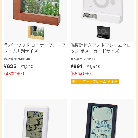
ラバーウッド コーナーフォトフ
温度計付きフォトフレームクロ
レーム L判サイズ
ック ポストカードサイズ
（148×98mm）
商品番号:2501040
商品番号:2012085
¥625
¥691
¥1,210
¥1,540
(48%OFF)
(55%OFF)
時計・フォトフレーム 第２位