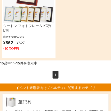
ツートン フォトフレーム KG判
L判
商品番号:1907049
¥562
¥627
(10%OFF)
15
品中
1〜15
件を表示中
1
イベント来場者向けノベルティに関連するカテゴリ
筆記具